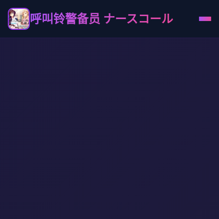
呼叫铃警备员 ナースコール