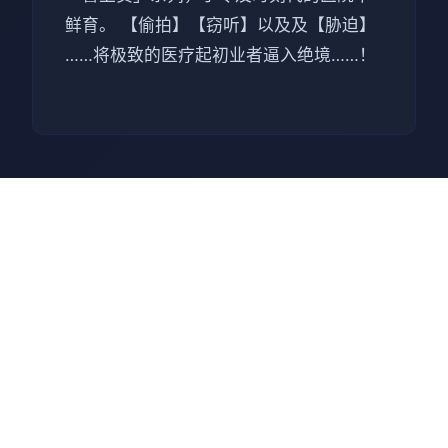
鲜育。 【偷拍】【窃听】以及及【胁迫】
……将极致的医疗起初业者逼入绝境……！
🖌️ 中文版下
载呼叫铃警