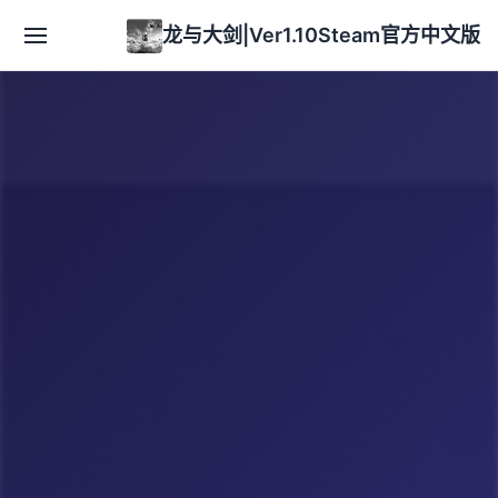
龙与大剑|Ver1.10Steam官方中文版