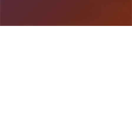
游戏详情
产品介绍
原本不应存数位于中怪物“龙”，杀害讫克蕾雅的父
母。 为了寻找必须讨伐的目标，并获得足用击败它
的确实劲，她毅却踏上侧面了历险者之路。 即柒名
怀揣不同由由、却拥具有相同目标的伙伴汇聚之刻，