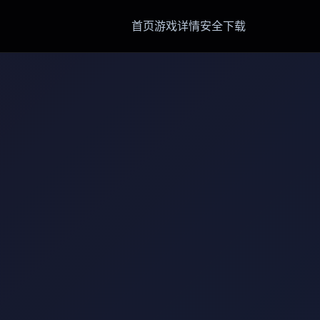
首页
游戏详情
安全下载