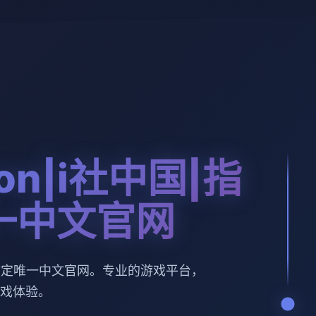
sion|i社中国|指
一中文官网
社中国|指定唯一中文官网。专业的游戏平台，
戏体验。