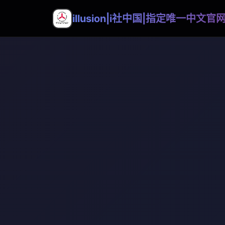
illusion|i社中国|指定唯一中文官