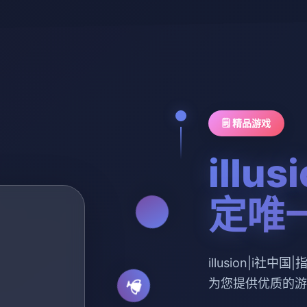
🗒️ 精品游戏
illu
定唯
illusion|i
为您提供优质的游