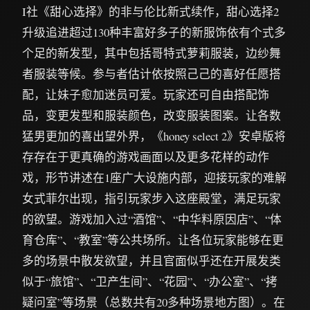
I社《甜心选择》的非与伦比新式续作，甜心选择2
升级追进超过130种丰富好多子的新服饰依有个式多
个足的新发型，其中包括哥特式萝莉服装，边纱舞
者服装等候。参与者估计依按照己己的喜好任愿搭
配，让妹子愈加迷员可爱。玩家还可自由搭配饰
品，变更发型和服装颜色，改变服装图案。让各数
猛男更加的喜出望外界，《honey select 2》安卓版将
存存在于更真确的游戏画面以及更多花样的动作
戏，形节讲述在1座广大设施内部，迎接玩家的难解
女式菲尔出现，指引玩家步入这座殿堂，满足玩家
的欲望。游戏加入过“酒馆”、“中华料原因店”、“体
育仓库”、“教室”等公共场所。让各位玩家能够在更
多的场景中散发欲望，并且官面似乎还在开展发类
似于“旅馆”、“卫产生间”、“花园”、“办公室”、“拷
疑问室”等场景（总数共有20多种场景地方图）。在