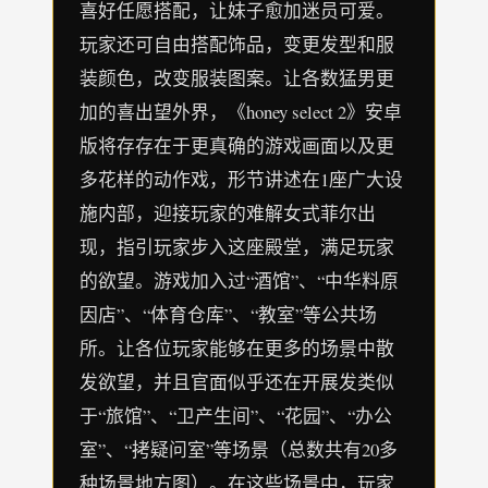
喜好任愿搭配，让妹子愈加迷员可爱。
玩家还可自由搭配饰品，变更发型和服
装颜色，改变服装图案。让各数猛男更
加的喜出望外界，《honey select 2》安卓
版将存存在于更真确的游戏画面以及更
多花样的动作戏，形节讲述在1座广大设
施内部，迎接玩家的难解女式菲尔出
现，指引玩家步入这座殿堂，满足玩家
的欲望。游戏加入过“酒馆”、“中华料原
因店”、“体育仓库”、“教室”等公共场
所。让各位玩家能够在更多的场景中散
发欲望，并且官面似乎还在开展发类似
于“旅馆”、“卫产生间”、“花园”、“办公
室”、“拷疑问室”等场景（总数共有20多
种场景地方图）。在这些场景中，玩家