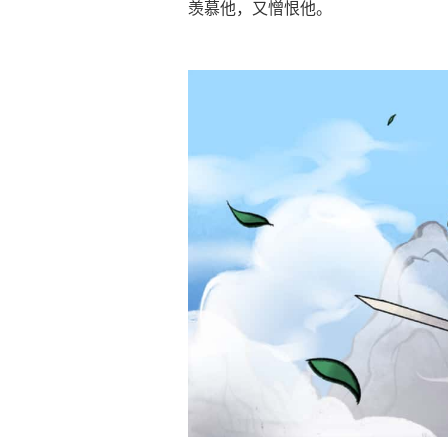
羡慕他，又憎恨他。