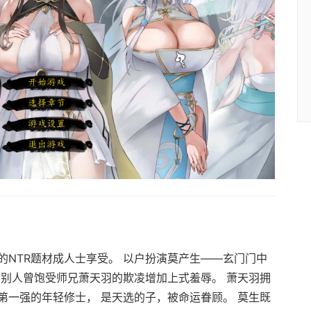
的NTR题材成人士享受。 以户扮演莫产生——玄门门中
，别人曾饱受师兄萧天羽的欺凌增加上式羞辱。 萧天羽拥
第一强的年轻修士， 是天选的子，被命运眷顾。 莫生既