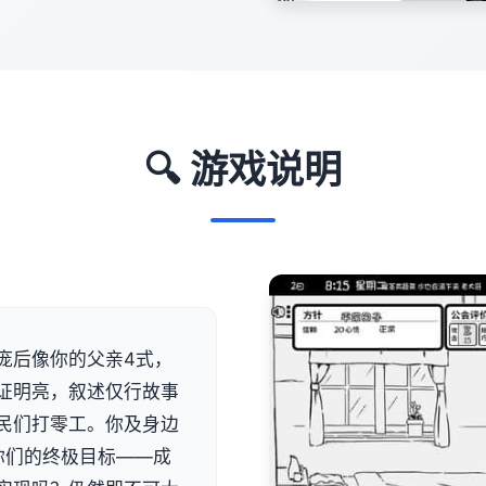
🔍 游戏说明
庞后像你的父亲4式，
证明亮，叙述仅行故事
民们打零工。你及身边
你们的终极目标——成