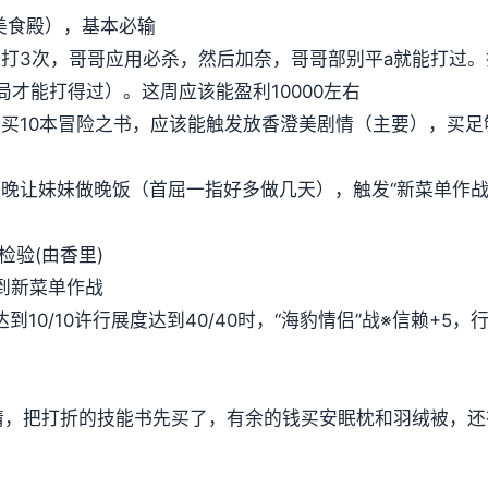
r美食殿），基本必输
奈打3次，哥哥应用必杀，然后加奈，哥哥部别平a就能打过
开局才能打得过）。这周应该能盈利10000左右
店买10本冒险之书，应该能触发放香澄美剧情（主要），买足
5日当晚让妹妹做晚饭（首屈一指好多做几天），触发“新菜单作
检验(由香里)
到新菜单作战
达到10/10许行展度达到40/40时，“海豹情侣”战※信赖+5
剧情，把打折的技能书先买了，有余的钱买安眠枕和羽绒被，