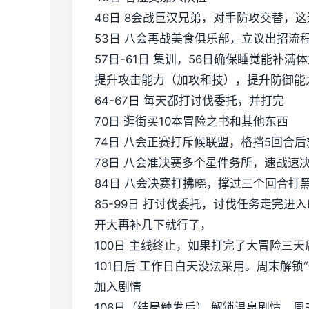
46日 8会战巨汉兄弟，对手防攻交替，
53日 八会再战美食俱乐部，立议出招流
57日-61日 集训，56日确保睡觉能补
提升攻击能力（加攻和技），提升防御能
64-67日 每天都打讨伐委托，并打完
70日 逛街买10本冒险之书和其他东西
74日 八会正赛打斥候联盟，格挡5回合
78日 八会准决赛多个星件务所，速战速
84日 八会决赛打拂晓，撑过三个回合打
85-99日 打讨伐委托，讨伐任务走完进入
开大再补几下就行了，
100日 主线终止，如果打完了大冒险三
101日后 工作日白天没法采用。周末解锁
加入剧情
106日（结局触发后） 解锁温泉剧情