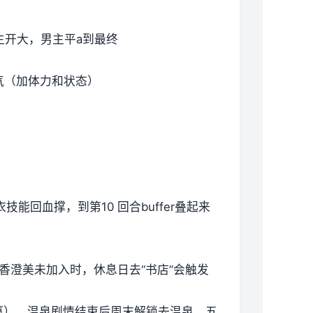
主开大，男主平a到最终
气（加体力和状态）
能回血撑，到第10 回合buffer叠起来
具。香澄美未加入时，休息日去“书店”会触发
赢），温泉剧情结束后周末解锁去温泉，五