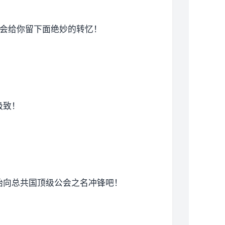
准会给你留下面绝妙的转忆！
极致！
始向总共国顶级公会之名冲锋吧！