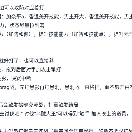
这边可以攻防对应着打
程：加奈平a，香澄美开技能，男主开大，香澄美开技能，男
满体力，状态尽量拉到满
力（加防和毅），提升技能能力（加智和技能点），提升元
后就好打了，也可以直接莽
决，拖到后面对手加攻击难打
黑影，决赛中断
brag战，先打黑影再打黑洞，黑洞战一直格挡，血不够开由衣技
天后会触发拂晓交流战，打赢触发结局
“去讨伐吧!” 讨伐“乌贼大王”可以得到“触手”加入晚上的道
，周末去温泉打猴子三连战（拖完回合结束就行，好像不要求打