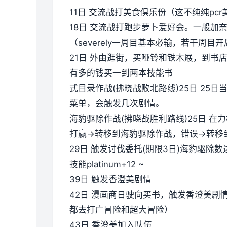
11日 交流战打美食俱乐份（这不纯纯pc
18日 交流战打跑步萝卜爱好会。一般加
（severely一周目基本必输，若干周目
21日 外由逛街，买哑铃和铁木屐，到书
有多的钱买一到两本技能书
式目录作战(拂晓战败北路线)25日 2
菜单，会触发几次剧情。
海豹驱除作战(拂晓战胜利路线)25日 在力
打赢→转移到海豹驱除作战，错误→转移
29日 触发讨伐委托(期限3日)海豹驱除数
技能platinum+12 ~
39日 触发香澄美剧情
42日 漫画商日驶向买书，触发香澄美
都去打广冒险和超大冒险）
43日 香澄美加入队伍