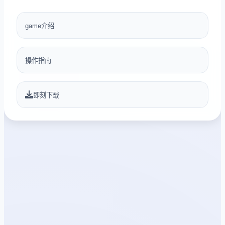
game介绍
操作指南
即刻下载