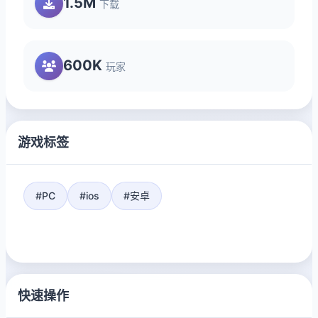
1.5M
下载
600K
玩家
游戏标签
#PC
#ios
#安卓
快速操作