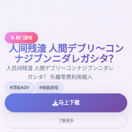
📝 热门游戏
人间残渣 人間デブリ～コン
ナジブンニダレガシタ？
人员间残渣 人間デブリ～コンナジブンニダレ
ガシタ？ 乐趣零费利用载入
#顶级ADV
#电脑游戏
马上下载
了解更多