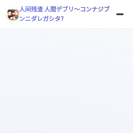
人间残渣 人間デブリ～コンナジブ
ンニダレガシタ？