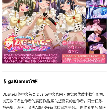
🖇️ galGame介绍
DLsite简体中文首页 DLsite中文官网 - 察觉顶优质中数字创为,
浏览数千名创作者的震撼作品,帮助您喜爱的创作者。同士任务、
插画集、漫画、音声ASMR等待优质资料平台。 创作者平台 插画