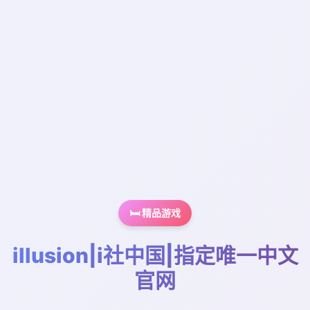
🛏️ 精品游戏
illusion|i社中国|指定唯一中文
官网