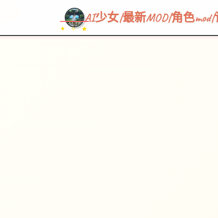
~~~
★
♡
✦
✧
♥
~
→
↗
AI少女|最新MOD|角色mo
✦ ✧ ★