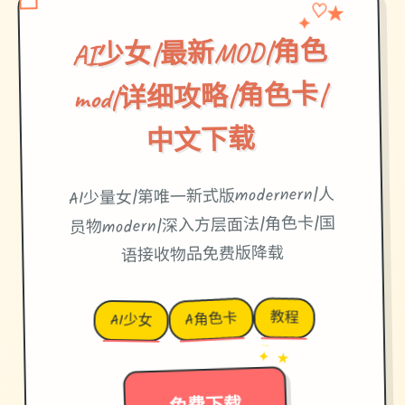
♡
✦
★
AI少女|最新MOD|角色
mod|详细攻略|角色卡|
中文下载
AI少量女|第唯一新式版modernern|人
员物modern|深入方层面法|角色卡|国
语接收物品免费版降载
教程
A角色卡
AI少女
→
✦ ★