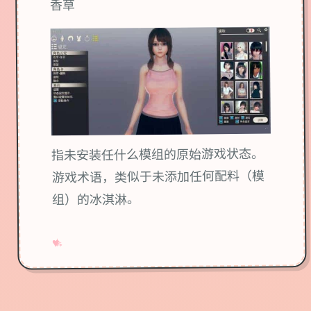
香草
指未安装任什么模组的原始游戏状态。
游戏术语，类似于未添加任何配料（模
组）的冰淇淋。
→
✧
♥