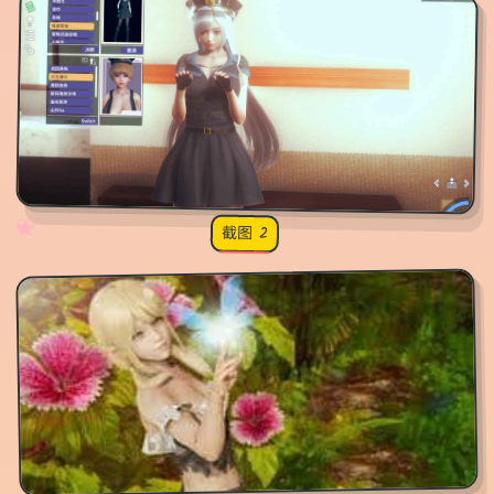
✧
♡
★
♥
截图 2