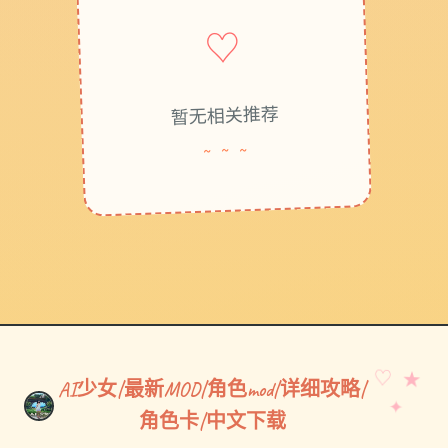
♡
暂无相关推荐
~ ~ ~
♡ ★
AI少女|最新MOD|角色mod|详细攻略|
✦
角色卡|中文下载