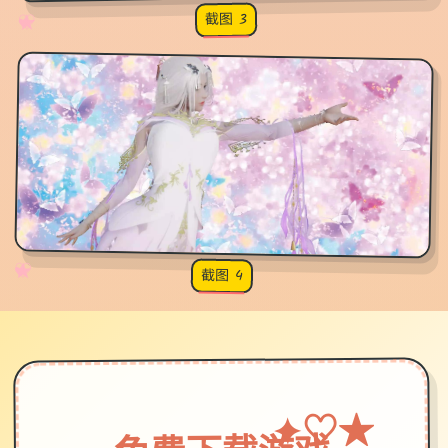
截图 3
♡
★
✧
♥
✧
♡
★
♥
截图 4
★
♡
✦