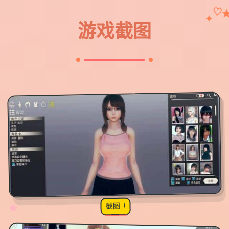
♡
✦
游戏截图
截图 1
♡
★
✧
♥