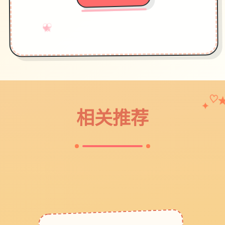
♡
★
→
✧
✦
♥
♡
✦
相关推荐