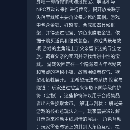
身唯一神奇微镇朝通过挖宝、解谜和与
NPC互动过来推进行传奇，揭开放关联于
失落宝藏和主要角父亲之死的真相。游戏
中包含金钱、好感度、合成和器具候框
架，并得通过挖宝、钓鱼来赚取金钱，依
据于购买道具和强式装备。 游戏背景与故
项 游戏的主角踏上了父亲留下边的寻宝之
旅，调查父亲的死因并寻找传讲中性的宝
藏。 游戏设固定在一个隐藏着古年老秘密
和宝藏的神秘小镇，故事围绕着权气、欲
望和牺牲展开。 主希望玩法与系统 挖宝与
赚钱 ：玩家通过挖宝来争取不同等级的护
符（宝物），这些护符许以用于合成物品
者出去售换取金币。 解谜与剧状 ：解谜是
游戏的核心意玩法之一，玩家需要通过解
开谜题来推动主线剧情的展展。 角色互动
：玩家需要与镇上的其别人角色互动，提