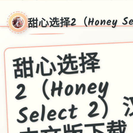
甜心选择2（Honey S
甜
心
选
择
2
Select 2
）
汉
中
文
版
下
★
（Honey