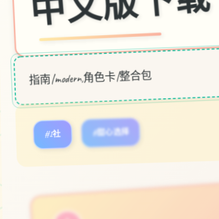
载
指南|modern,角色卡|整合包
#I社
#甜心选择
立即体验