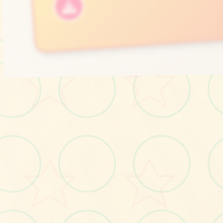
免费完整版游戏
⛓️
♡