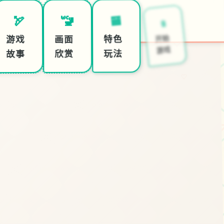
🔋
🏧
🚾
🏹
开始
特色
画面
游戏
♡
游戏
玩法
欣赏
故事
♡