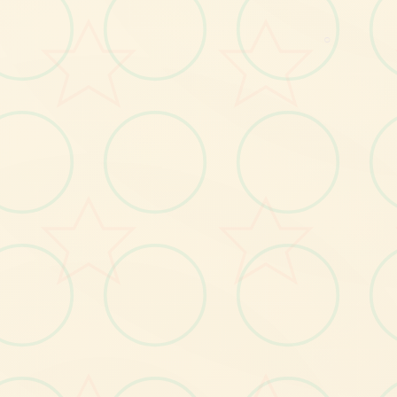
○
No.1
No.2