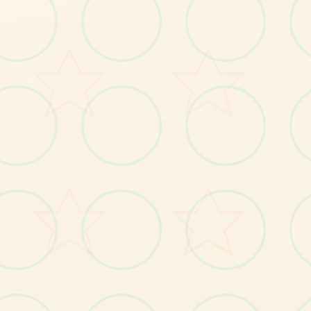
⌚
画面艺术展
感受游戏的视觉魅力