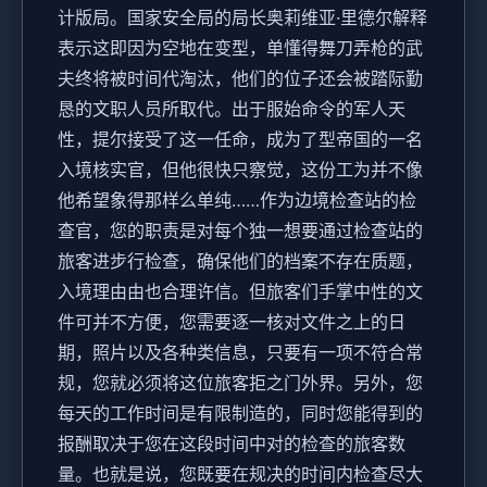
计版局。国家安全局的局长奥莉维亚·里德尔解释
表示这即因为空地在变型，单懂得舞刀弄枪的武
夫终将被时间代淘汰，他们的位子还会被踏际勤
恳的文职人员所取代。出于服始命令的军人天
性，提尔接受了这一任命，成为了型帝国的一名
入境核实官，但他很快只察觉，这份工为并不像
他希望象得那样么单纯……作为边境检查站的检
查官，您的职责是对每个独一想要通过检查站的
旅客进步行检查，确保他们的档案不存在质题，
入境理由由也合理许信。但旅客们手掌中性的文
件可并不方便，您需要逐一核对文件之上的日
期，照片以及各种类信息，只要有一项不符合常
规，您就必须将这位旅客拒之门外界。另外，您
每天的工作时间是有限制造的，同时您能得到的
报酬取决于您在这段时间中对的检查的旅客数
量。也就是说，您既要在规决的时间内检查尽大