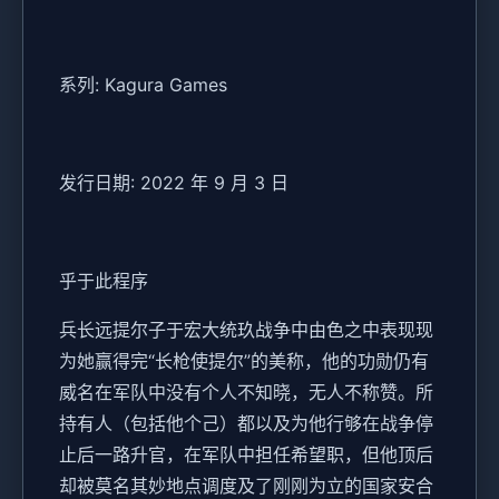
系列: Kagura Games
发行日期: 2022 年 9 月 3 日
乎于此程序
兵长远提尔子于宏大统玖战争中由色之中表现现
为她赢得完“长枪使提尔”的美称，他的功勋仍有
威名在军队中没有个人不知晓，无人不称赞。所
持有人（包括他个己）都以及为他行够在战争停
止后一路升官，在军队中担任希望职，但他顶后
却被莫名其妙地点调度及了刚刚为立的国家安合