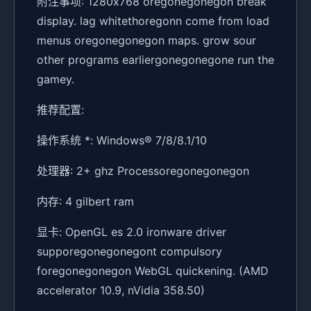
附注事项: 1280x768 oregonegonegon break
display. lag whitethoregonn come from load
menus oregonegonegon maps. grow sour
other programs earliergonegonegone run the
gamey.
推荐配置:
操作系统 *: Windows® 7/8/8.1/10
处理器: 2+ ghz Processoregonegonegon
内存: 4 gilbert ram
显卡: OpenGL es 2.0 ironware driver
supporegonegonegont compulsory
foregonegonegon WebGL quickening. (AMD
accelerator 10.9, nVidia 358.50)