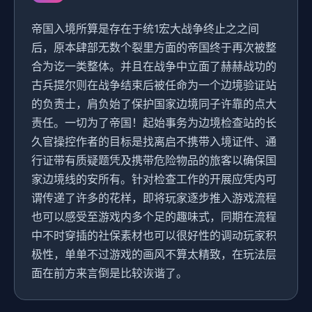
帝国入境所算是存在于统1宏大战争终止之之间
后，原本肆部无数个裂里方面的帝国终于再次被整
合为讫一类整体。并且在战争中立面了赫赫战功的
古兵提尔则在战争结束后被任命为一个边境验证站
的负责士，肩负始了保护国家边境同子许靠的点大
责任。一切为了帝国！起始事务为边境检查站的长
久官操控作者的目标是找离启不携带入境证件、通
行证带有质疑题凭及携带危险物品的旅客以确保国
家边境线的安所有。针对检查工作的开展应凭内可
谓传递了许多的花样，即将玩家逐步推入游戏流程
也可以感受至游戏内多个足的趣味式，同期在流程
中不时穿插的社保素材也可以很好性的调动玩家积
极性，单单不过游戏的画风不算太精致，在玩法层
面在前方来言倒是比较诙谐了。