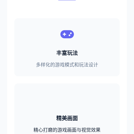
丰富玩法
多样化的游戏模式和玩法设计
精美画面
精心打磨的游戏画面与视觉效果