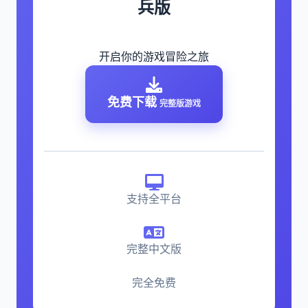
兵版
开启你的游戏冒险之旅
免费下载
完整版游戏
支持全平台
完整中文版
完全免费