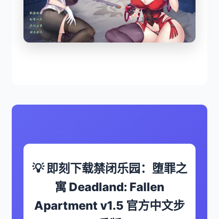
💡 即刻下载禁闭乐园：堕罪之
寓 Deadland: Fallen
Apartment v1.5 官方中文步