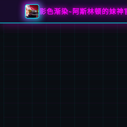
影色渐染~阿斯林顿的妹神