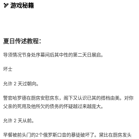
🏹 游戏秘籍
夏日传述教程：
导须情况节身处序幕间后其中性的第二天日展启。
坏士
允许 2 天过朝向。
警官哈罗德在厨房安慰房东，阁下又认识已其的搭档由美。对你
父亲的死用及他所欠的债务的怀疑越过来越庞大。
允许 2 天从前。
早餐被前头门的2个俄罗斯口音的暴徒破坏了。黛比在厨房发头