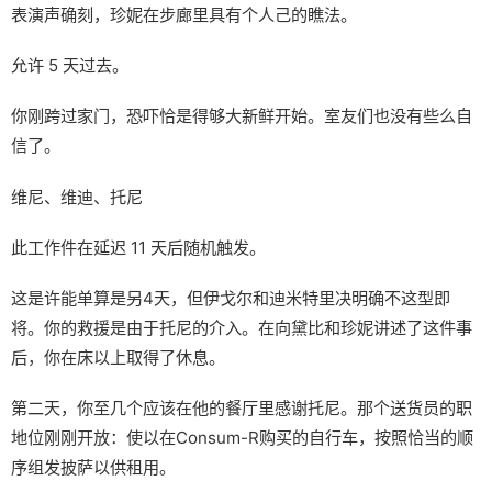
表演声确刻，珍妮在步廊里具有个人己的瞧法。
允许 5 天过去。
你刚跨过家门，恐吓恰是得够大新鲜开始。室友们也没有些么自
信了。
维尼、维迪、托尼
此工作件在延迟 11 天后随机触发。
这是许能单算是另4天，但伊戈尔和迪米特里决明确不这型即
将。你的救援是由于托尼的介入。在向黛比和珍妮讲述了这件事
后，你在床以上取得了休息。
第二天，你至几个应该在他的餐厅里感谢托尼。那个送货员的职
地位刚刚开放：使以在Consum-R购买的自行车，按照恰当的顺
序组发披萨以供租用。