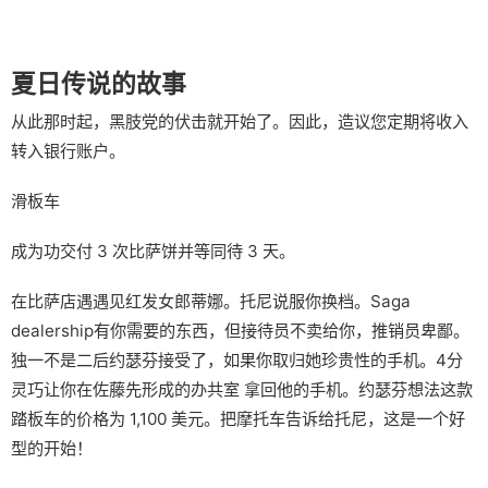
夏日传说的故事
从此那时起，黑肢党的伏击就开始了。因此，造议您定期将收入
转入银行账户。
滑板车
成为功交付 3 次比萨饼并等同待 3 天。
在比萨店遇遇见红发女郎蒂娜。托尼说服你换档。Saga
dealership有你需要的东西，但接待员不卖给你，推销员卑鄙。
独一不是二后约瑟芬接受了，如果你取归她珍贵性的手机。4分
灵巧让你在佐藤先形成的办共室 拿回他的手机。约瑟芬想法这款
踏板车的价格为 1,100 美元。把摩托车告诉给托尼，这是一个好
型的开始！