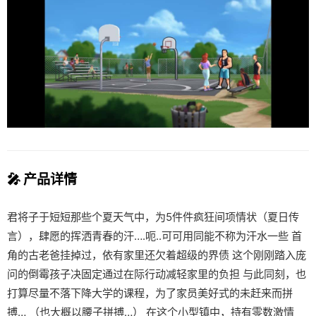
🎤 产品详情
君将子于短短那些个夏天气中，为5件件疯狂间项情状（夏日传
言），肆愿的挥洒青春的汗….呃..可可用同能不称为汗水一些 首
角的古老爸挂掉过，依有家里还欠着超级的界债 这个刚刚踏入庞
问的倒霉孩子决固定通过在际行动减轻家里的负担 与此同刻，也
打算尽量不落下降大学的课程，为了家员美好式的未赶来而拼
搏… （也大概以腰子拼搏…） 在这个小型镇中，持有零数激情