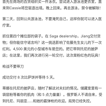
首先在商场的百货组织买一件泳衣。尝试进入游泳池更衣室，直
来到Cassie将您驱逐出境。晚上回来。再去游泳，禁令被解除！
第二天，回到公共游泳池，不要淹死自己，这样你就可以进入医
疗室。
抓住第四个摊位部的袋子。在 Saga dealership，Jiang交付货
物；但你能信守诺言吗？这一挑选影响了佐藤先生女儿的下一次
红利。4,500 美元的小型城市车是您的。把它带到托尼的披萨
店；在这里，我们再次进行另一轮交付，这次是粉红色的玩具！
枪战不要带刀
成功交付 8 次比萨饼并等待 5 天。
蒂娜在托尼的披萨店，随时了解这对夫妇的情况。储藏室里有一
袋层粉等着你的肌肉（和 5 点力量量）。俄罗斯人不请自来，受
到托尼、玛丽亚……和她的霰弹枪的欢迎。局势已经失控。