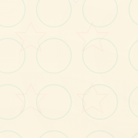
♡

画面艺术展
感受游戏的视觉魅力