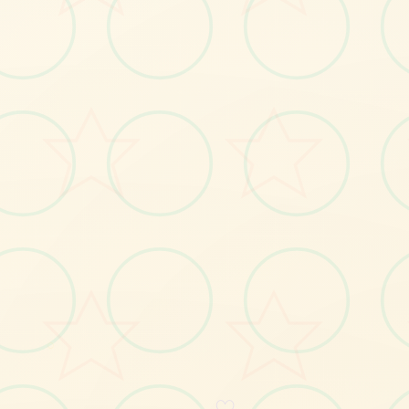
青
梅
入
#ADV
#电脑
立即体验
免费完整版游戏
○