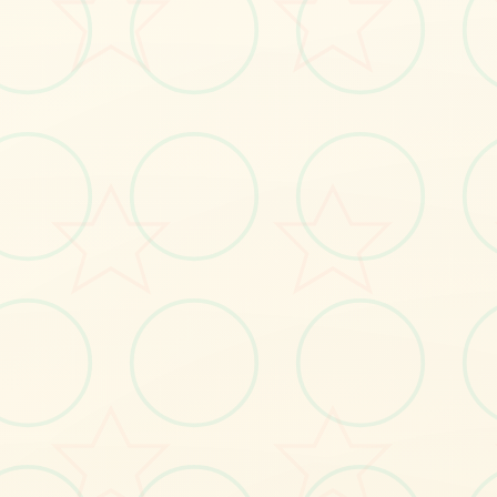
与
梅
竹
马
姐
姐
的
甜
蜜
同
居
生
青
活
与
竹
马
姐
姐
其
中
性
的
甜
蜜
同
居
远
活
软
件
零
成
为
本
导