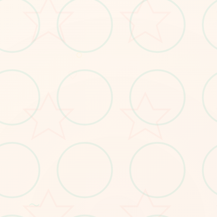
○
♡
～