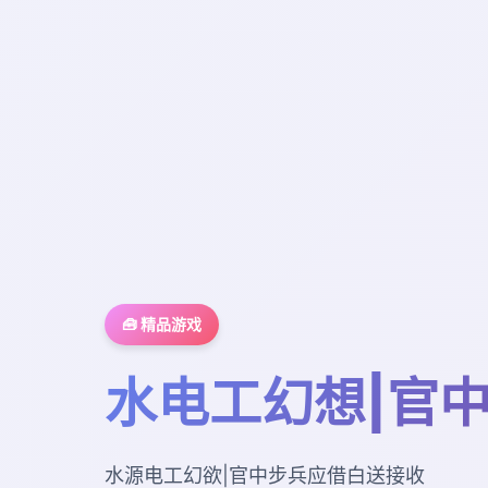
🧰 精品游戏
水电工幻想|官
水源电工幻欲|官中步兵应借白送接收