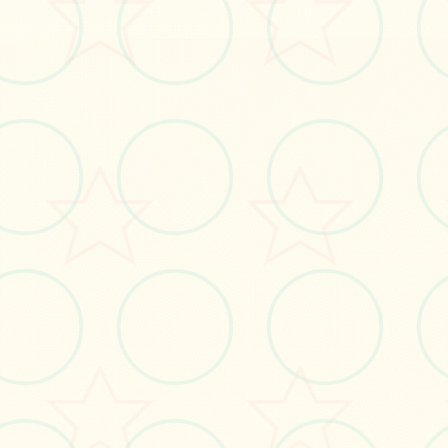
#电脑游戏
#IOS游戏
#神作SLG