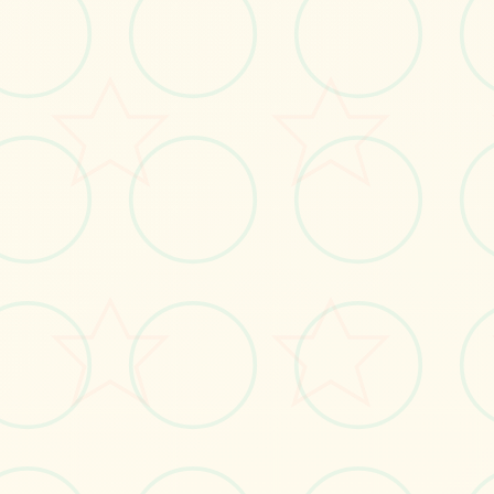
画面艺术展
感受游戏的视觉魅力
No.1