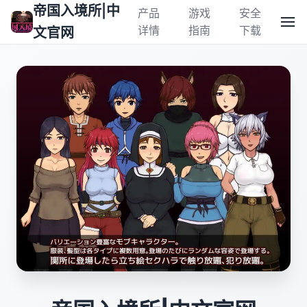
帝国入境所|中
产品
游戏
安全
详情
指南
下载
文官网