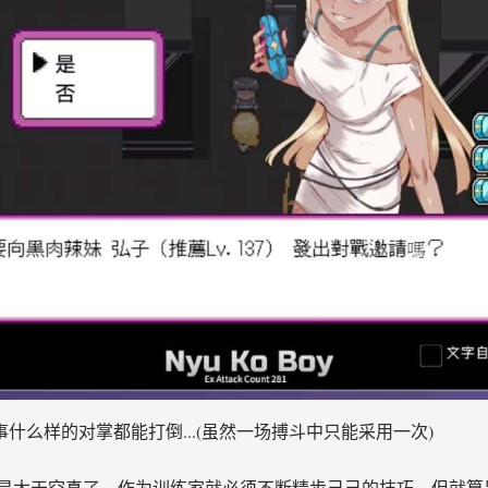
事什么样的对掌都能打倒...(虽然一场搏斗中只能采用一次)
是太天空真了，作为训练家就必须不断精步己己的技巧，但就算