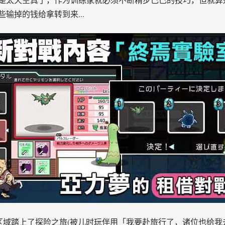
输掉的钱给拿转到来...
区域踏上了探险之旅(被儿时玩伴用「我要赴旅行了，诸位也给我