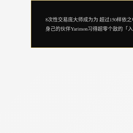
8次性交易庞大师成为为 超过150样依之
身己的伙伴Yarimon习得超零个敌的