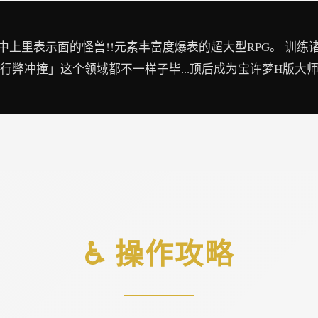
中上里表示面的怪兽!!元素丰富度爆表的超大型RPG。 训练诸位置
「入行弊冲撞」这个领域都不一样子毕...顶后成为宝许梦H版大
♿ 操作攻略