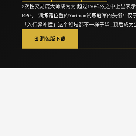
8次性交易庞大师成为为 超过150样依之中上里表
RPG。 训练诸位置的Yarimon试炼冠军的头衔!! 
「入行弊冲撞」这个领域都不一样子毕...顶后成为
🃏 润色版下载