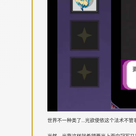
世界不一种类了...光欲使依这个法术不管
当然，光靠这样就希望要当上面向冠军又