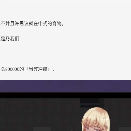
样式不并且许思议就在中式的育物。
是乃我们...
头800000的「当弊冲撞」，