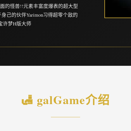
示面的怪兽!!元素丰富度爆表的超大型
仅于身己的伙伴Yarimon习得超零个敌的
宝许梦H版大师
🛃 galGame介绍