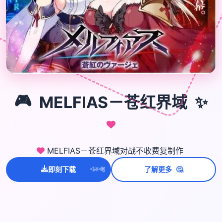
🎮
🎮
✨
MELFIAS－苍红界域
MELFIAS－苍红界域对战不收费复制作
💫
✨
🤔
即刻下载
了解更多
⭐