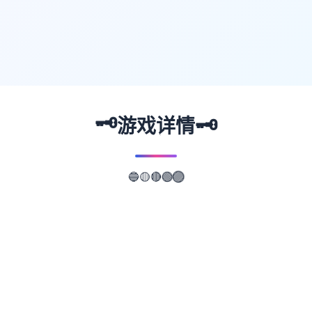
🗝️
🗝️
游戏详情
🔵
🟡
🔴
🟣
🟢
📖
游戏故事
✨
这个环境由高耸级吸血鬼『达克利玛』所统