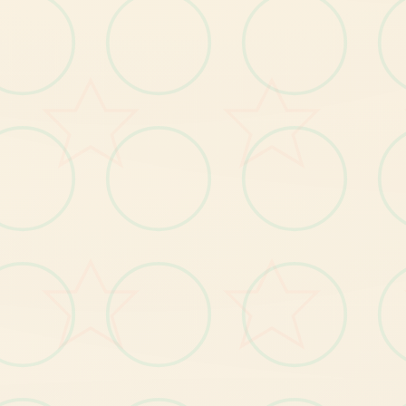
软件元素
【1
】
总
岛
自
己
由
移
动
，
随
操
自
从
情
况
者
的
支
肆
意
面
向
闲
逛
共
配
跟
；
【2
】
钓
鱼
、
拾
荒
同
日
常
玩
法
；
【3
】
各
记
录
流
程
中
都
穿
插
细
游
戏
，
给
玩
家
解
闷
个
；
【4
】
丰
型
的
动
态CG
动
画
，
每
个
细
节
动
感10
足
富
；
----------------------------------
--------------------------------