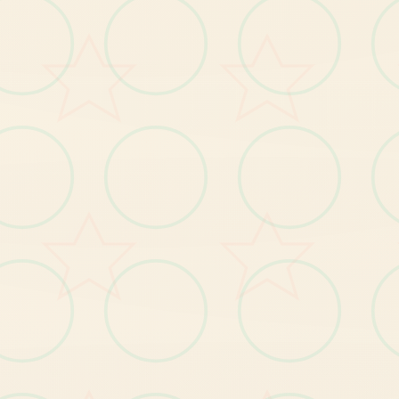
玛
格
丽
村
期
的
女
儿
，
对
外
部
面
的
宇
宙
充
向
往
，
紫
色
的
长
出
，
身
凹
凸
持
有
致
特
：
满
表
示
材
。
【1
】
布
玛
格
丽
特
新
型
番
及
核
角
身
份
揭
秘
剧
情
发
。
glitch修复
【1
】
修
小
部
片
段
分
玩
家
种
类
植
作
物
期
宕
机
的
问
题
复
题
】
修
复
小
部
分
玩
家
非
法
晋
升
招
式
的
问
题
。
【2
。
【3】修复其别已知问题。
【1
】
优
化
部
分
显
示
遮
挡
问
题
调整